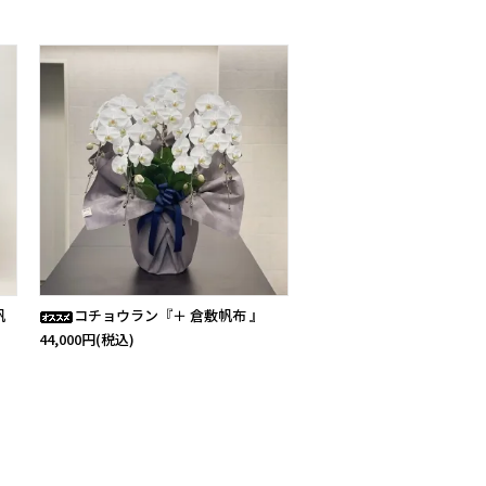
帆
コチョウラン『＋ 倉敷帆布 』
44,000円(税込)