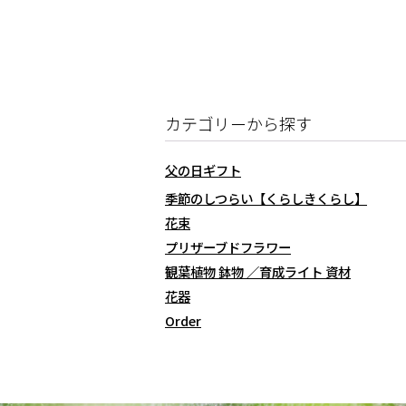
カテゴリーから探す
父の日ギフト
季節のしつらい【くらしきくらし】
花束
プリザーブドフラワー
観葉植物 鉢物 ／育成ライト 資材
花器
Order