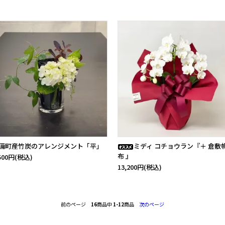
備町産竹炭のアレンジメント「平」
ミディ コチョウラン『＋ 倉敷
布 』
,500円(税込)
13,200円(税込)
前のページ
16
商品中
1-12
商品
次のページ