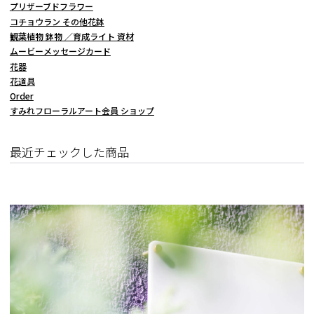
プリザーブドフラワー
コチョウラン その他花鉢
観葉植物 鉢物 ／育成ライト 資材
ムービーメッセージカード
花器
花道具
Order
すみれフローラルアート会員 ショップ
最近チェックした商品