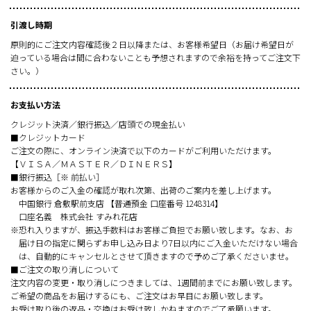
引渡し時期
原則的にご注文内容確認後２日以降または、お客様希望日（お届け希望日が
迫っている場合は間に合わないことも予想されますので余裕を持ってご注文下
さい。）
お支払い方法
クレジット決済／銀行振込／店頭での現金払い
■クレジットカード
ご注文の際に、オンライン決済で以下のカードがご利用いただけます。
【ＶＩＳＡ／ＭＡＳＴＥＲ／ＤＩＮＥＲＳ】
■銀行振込［※ 前払い］
お客様からのご入金の確認が取れ次第、出荷のご案内を差し上げます。
中国銀行 倉敷駅前支店 【普通預金 口座番号 1248314】
口座名義 株式会社 すみれ花店
※恐れ入りますが、振込手数料はお客様ご負担でお願い致します。なお、お
届け日の指定に関らずお申し込み日より7日以内にご入金いただけない場合
は、自動的にキャンセルとさせて頂きますので予めご了承くださいませ。
■ご注文の取り消しについて
注文内容の変更・取り消しにつきましては、1週間前までにお願い致します。
ご希望の商品をお届けするにも、ご注文はお早目にお願い致します。
お受け取り後の返品・交換はお受け致しかねますのでご了承願います。