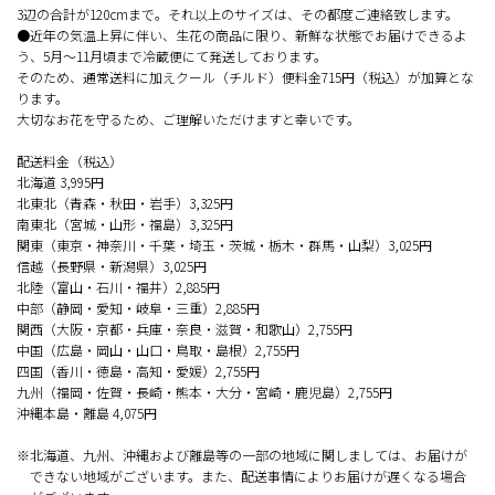
3辺の合計が120cmまで。それ以上のサイズは、その都度ご連絡致します。
●近年の気温上昇に伴い、生花の商品に限り、新鮮な状態でお届けできるよ
う、5月～11月頃まで冷蔵便にて発送しております。
そのため、通常送料に加えクール（チルド）便料金715円（税込）が加算とな
ります。
大切なお花を守るため、ご理解いただけますと幸いです。
配送料金（税込）
北海道 3,995円
北東北（青森・秋田・岩手）3,325円
南東北（宮城・山形・福島）3,325円
関東（東京・神奈川・千葉・埼玉・茨城・栃木・群馬・山梨）3,025円
信越（長野県・新潟県）3,025円
北陸（富山・石川・福井）2,885円
中部（静岡・愛知・岐阜・三重）2,885円
関西（大阪・京都・兵庫・奈良・滋賀・和歌山）2,755円
中国（広島・岡山・山口・鳥取・島根）2,755円
四国（香川・徳島・高知・愛媛）2,755円
九州（福岡・佐賀・長崎・熊本・大分・宮崎・鹿児島）2,755円
沖縄本島・離島 4,075円
※北海道、九州、沖縄および離島等の一部の地域に関しましては、お届けが
できない地域がございます。また、配送事情によりお届けが遅くなる場合