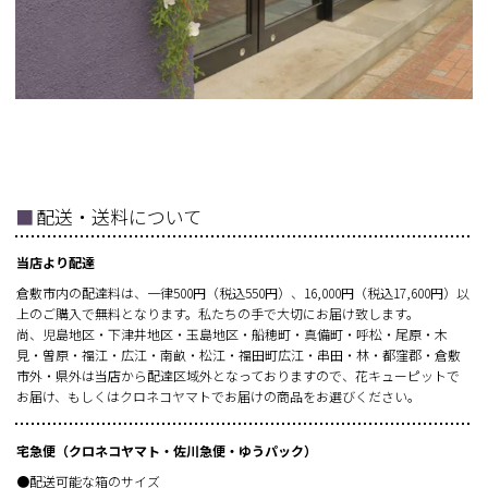
■
配送・送料について
当店より配達
倉敷市内の配達料は、一律500円（税込550円）、16,000円（税込17,600円）以
上のご購入で無料となります。私たちの手で大切にお届け致します。
尚、児島地区・下津井地区・玉島地区・船穂町・真備町・呼松・尾原・木
見・曽原・福江・広江・南畝・松江・福田町広江・串田・林・都窪郡・倉敷
市外・県外は当店から配達区域外となっておりますので、花キューピットで
お届け、もしくはクロネコヤマトでお届けの商品をお選びください。
宅急便（クロネコヤマト・佐川急便・ゆうパック）
●配送可能な箱のサイズ