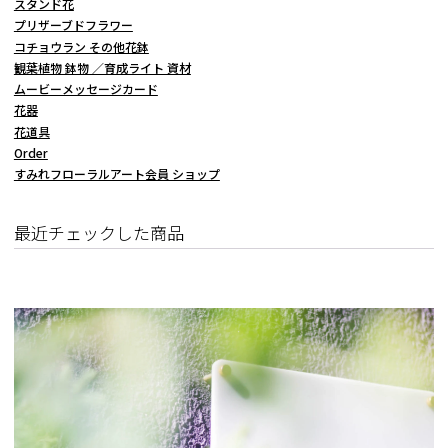
スタンド花
プリザーブドフラワー
コチョウラン その他花鉢
観葉植物 鉢物 ／育成ライト 資材
ムービーメッセージカード
花器
花道具
Order
すみれフローラルアート会員 ショップ
最近チェックした商品