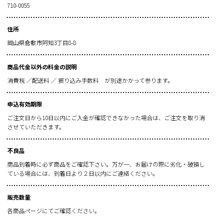
710-0055
住所
岡山県倉敷市阿知3丁目8-8
商品代金以外の料金の説明
消費税 ／配送料 ／ 振り込み手数料 が別途かかって参ります。
申込有効期限
ご注文日から10日以内にご入金が確認できなかった場合は、ご注文を取り消
させていただきます。
不良品
商品到着時に必ず商品をご確認下さい。万が一、お届けの際に劣化・破損し
ている場合には、到着日より２日以内にご連絡ください。
販売数量
各商品ページにてご確認ください。