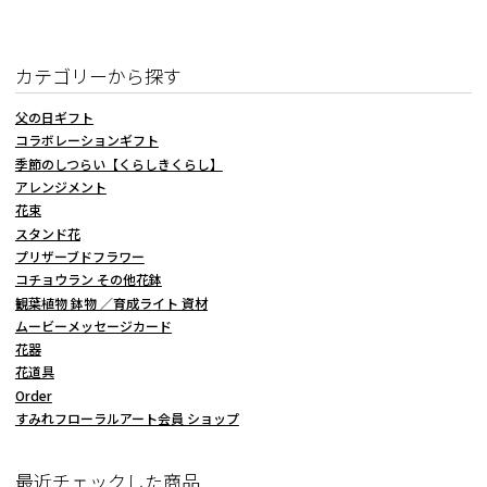
カテゴリーから探す
父の日ギフト
コラボレーションギフト
季節のしつらい【くらしきくらし】
アレンジメント
花束
スタンド花
プリザーブドフラワー
コチョウラン その他花鉢
観葉植物 鉢物 ／育成ライト 資材
ムービーメッセージカード
花器
花道具
Order
すみれフローラルアート会員 ショップ
最近チェックした商品