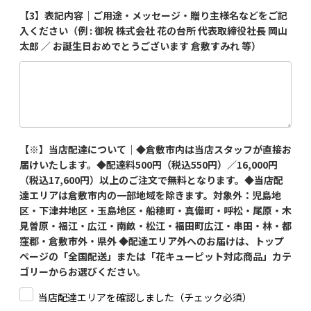
【3】表記内容｜ご用途・メッセージ・贈り主様名などをご記
入ください（例 : 御祝 株式会社 花の台所 代表取締役社長 岡山
太郎 ／ お誕生日おめでとうございます 倉敷すみれ 等）
【※】当店配達について｜◆倉敷市内は当店スタッフが直接お
届けいたします。◆配達料500円（税込550円）／16,000円
（税込17,600円）以上のご注文で無料となります。◆当店配
達エリアは倉敷市内の一部地域を除きます。対象外：児島地
区・下津井地区・玉島地区・船穂町・真備町・呼松・尾原・木
見曽原・福江・広江・南畝・松江・福田町広江・串田・林・都
窪郡・倉敷市外・県外 ◆配達エリア外へのお届けは、トップ
ページの「全国配送」または「花キューピット対応商品」カテ
ゴリーからお選びください。
当店配達エリアを確認しました（チェック必須）