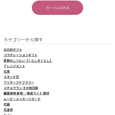
カテゴリーから探す
父の日ギフト
コラボレーションギフト
季節のしつらい【くらしきくらし】
アレンジメント
花束
スタンド花
プリザーブドフラワー
コチョウラン その他花鉢
観葉植物 鉢物 ／育成ライト 資材
ムービーメッセージカード
花器
花道具