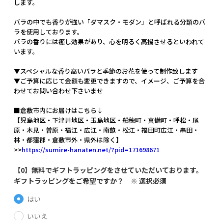
します。
バラの中でも香りが強い「ダマスク・モダン」と呼ばれる分類のバ
ラを使用しております。
バラの香りには癒し効果があり、心を明るく高揚させるといわれて
います。
▼スペシャルな香り高いバラと季節のお花を使って制作致します
▼ご予算に応じて金額も変更できますので、イメージ、ご予算を合
わせてお問い合わせ下さいませ
■倉敷市内にお届けはこちら↓
【児島地区・下津井地区・玉島地区・船穂町・真備町・呼松・尾
原・木見・曽原・福江・広江・南畝・松江・福田町広江・串田・
林・都窪郡・倉敷市外・県外は除く】
>>
https://sumire-hanaten.net/?pid=171698671
【0】無料でギフトラッピングをさせていただいております。
ギフトラッピングをご希望ですか？ ※ 選択必須
はい
いいえ