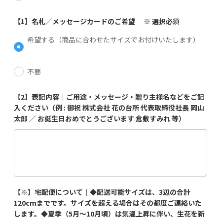
【1】名札／メッセージカードのご希望 ※ 選択必須
希望する（商品に合わせたサイズでお付けいたします）
不要
【2】表記内容｜ご用途・メッセージ・贈り主様名などをご記
入ください（例 : 御祝 株式会社 花の台所 代表取締役社長 岡山
太郎 ／ お誕生日おめでとうございます 倉敷すみれ 等）
【※】宅配便について｜◆配送可能サイズは、3辺の合計
120cmまでです。サイズを超える場合はその都度ご連絡いた
します。◆夏季（5月〜10月頃）は気温上昇に伴い、生花を新