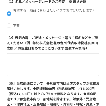
【1】名札／メッセージカードのご希望 ※ 選択必須
希望する（商品に合わせたサイズでお付けいたします）
不要
【2】表記内容｜ご用途・メッセージ・贈り主様名などをご記
入ください（例 : 御祝 株式会社 花の台所 代表取締役社長 岡山
太郎 ／ お誕生日おめでとうございます 倉敷すみれ 等）
【※】当店配達について｜◆倉敷市内は当店スタッフが直接お
届けいたします。◆配達料500円（税込550円）／16,000円
（税込17,600円）以上のご注文で無料となります。◆当店配
達エリアは倉敷市内の一部地域を除きます。対象外：児島地
区・下津井地区・玉島地区・船穂町・真備町・呼松・尾原・木