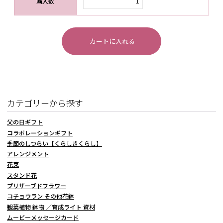
購入数
カテゴリーから探す
父の日ギフト
コラボレーションギフト
季節のしつらい【くらしきくらし】
アレンジメント
花束
スタンド花
プリザーブドフラワー
コチョウラン その他花鉢
観葉植物 鉢物 ／育成ライト 資材
ムービーメッセージカード